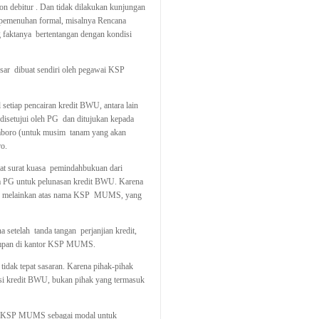
on debitur . Dan tidak dilakukan kunjungan
as pemenuhan formal, misalnya Rencana
faktanya bertentangan dengan kondisi
ar dibuat sendiri oleh pegawai KSP
setiap pencairan kredit BWU, antara lain
disetujui oleh PG dan ditujukan kepada
mboro (untuk musim tanam yang akan
o.
uat surat kuasa pemindahbukuan dari
ma PG untuk pelunasan kredit BWU. Karena
ro, melainkan atas nama KSP MUMS, yang
a setelah tanda tangan perjanjian kredit,
mpan di kantor KSP MUMS.
idak tepat sasaran. Karena pihak-pihak
si kredit BWU, bukan pihak yang termasuk
eh KSP MUMS sebagai modal untuk