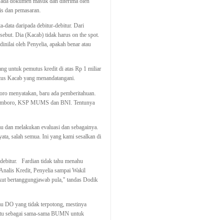
 ada dokumen masuk dan diterima oleh
is dan pemasaran.
ata daripada debitur-debitur. Dari
sebut. Dia (Kacab) tidak harus on the spot.
inilai oleh Penyelia, apakah benar atau
 untuk pemutus kredit di atas Rp 1 miliar
utus Kacab yang menandatangani.
oro menyatakan, baru ada pemberitahuan.
G Semboro, KSP MUMS dan BNI. Tentunya
u dan melakukan evaluasi dan sebagainya.
ta, salah semua. Ini yang kami sesalkan di
 debitur.
Fardian tidak tahu menahu
Analis Kredit, Penyelia sampai Wakil
ut bertanggungjawab pula," tandas
Dodik
u DO yang tidak terpotong, mestinya
ntu sebagai sama-sama BUMN untuk