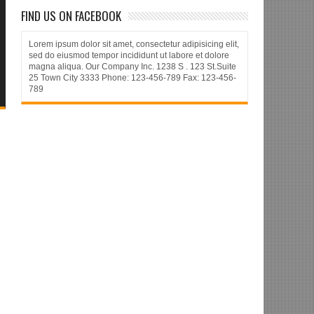
FIND US ON FACEBOOK
Lorem ipsum dolor sit amet, consectetur adipisicing elit,
sed do eiusmod tempor incididunt ut labore et dolore
magna aliqua. Our Company Inc. 1238 S . 123 St.Suite
25 Town City 3333 Phone: 123-456-789 Fax: 123-456-
789