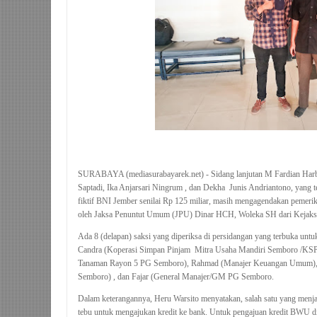
SURABAYA (mediasurabayarek.net) - Sidang lanjutan M Fardian Har
Saptadi, Ika Anjarsari Ningrum , dan Dekha Junis Andriantono, yang t
fiktif BNI Jember senilai Rp 125 miliar, masih mengagendakan pemerik
oleh
Jaksa Penuntut Umum (JPU) Dinar HCH, Woleka SH dari Kejaksaa
Ada 8 (delapan) saksi yang diperiksa di persidangan yang terbuka untu
Candra (
Koperasi Simpan Pinjam Mitra Usaha Mandiri Semboro /KS
Tanaman Rayon 5 PG Semboro), Rahmad (Manajer Keuangan Umum),
Semboro) , dan Fajar (General Manajer/GM PG Semboro.
Dalam keterangannya, Heru Warsito menyatakan, salah satu yang menjad
tebu untuk mengajukan kredit ke bank. Untuk pengajuan kredit BWU 