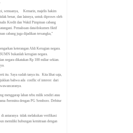
.
tapi, semuanya, Kemarin, majelis hakim
idak benar, dan lainnya, untuk diproses oleh
Analis Kredit dan Wakil Pimpinan cabang
atangani. Pemalsuan data/dokumen fiktif
nan cabang juga dijadikan tersangka,"
engarkan keterangan Ahli Kerugian negara.
 BUMN bukanlah kerugian negara.
an negara dikatakan Rp 100 miliar sekian.
nya.
i itu. Saya sudah tanya itu. Kita lihat saja,
jukkan bahwa ada conflic of interest dari
ri wawancaranya.
ng menggarap lahan tebu milik sendiri atau
ama /bermitra dengan PG Semboro. Debitur
 di antaranya tidak melakukan verifikasi
aupun memiliki hubungan kemitraan dengan