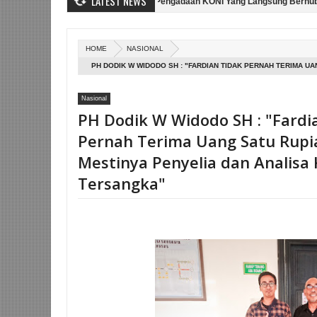
LATEST NEWS
rvensi dan Tidak Ada Kegiatan Pengadaan KONI Yang Langsung Berhubungan D
, M. Zainur Rosyid CS Minta Dibebaskan
Ahli Pidana Prof Nur Basuki S
HOME
NASIONAL
PH DODIK W WIDODO SH : "FARDIAN TIDAK PERNAH TERIMA UA
PENYELIA DAN ANALISA KREDIT JADI TERSANGKA"
Nasional
PH Dodik W Widodo SH : "Fardi
Pernah Terima Uang Satu Rupi
Mestinya Penyelia dan Analisa K
Tersangka"