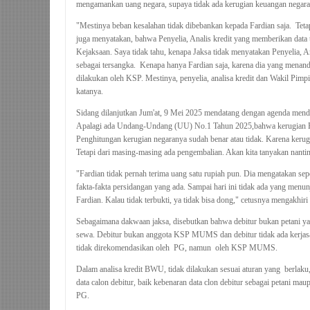
mengamankan uang negara, supaya tidak ada kerugian keuangan negara
"Mestinya beban kesalahan tidak dibebankan kepada Fardian saja. Te
juga menyatakan, bahwa Penyelia, Analis kredit yang memberikan data t
Kejaksaan. Saya tidak tahu, kenapa Jaksa tidak menyatakan Penyelia, 
sebagai tersangka. Kenapa hanya Fardian saja, karena dia yang menand
dilakukan oleh KSP. Mestinya, penyelia, analisa kredit dan Wakil Pimpi
katanya.
Sidang dilanjutkan Jum'at, 9 Mei 2025 mendatang dengan agenda mend
Apalagi ada Undang-Undang (UU) No.1 Tahun 2025,bahwa kerugian
Penghitungan kerugian negaranya sudah benar atau tidak. Karena kerugi
Tetapi dari masing-masing ada pengembalian. Akan kita tanyakan nanti
"
Fardian tidak pernah terima uang satu rupiah pun. Dia mengatakan sepert
fakta-fakta persidangan yang ada. Sampai hari ini tidak ada yang menun
Fardian. Kalau tidak terbukti, ya tidak bisa dong," cetusnya mengakhi
Sebagaimana
dakwaan jaksa, disebutkan bahwa debitur bukan petani ya
sewa. Debitur bukan anggota KSP MUMS dan debitur tidak ada kerjas
tidak direkomendasikan oleh PG, namun oleh KSP MUMS.
Dalam analisa kredit BWU, tidak dilakukan sesuai aturan yang berlaku,
data calon debitur, baik kebenaran data clon debitur sebagai petani m
PG.