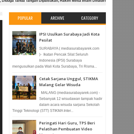
Tanda Tangan Dipalsukan, Hakim Minta Imam Dihadirkan
Tendy Soewadji
kan Korupsi
PH Bagas SH dan Nuril SH : "Ketiga Saksi Tidak Berkualitas
POPULAR
ARCHIVE
CATEGORY
IPSI Usulkan Surabaya Jadi Kota
Pesilat
SURABAYA ( mediasurabayarek.com
)- Ikatan Pencak Silat Seluruh
Indonesia (IPSI) Surabaya
mengusulkan pada Wali Kota Surabaya, Tri Risma...
Cetak Sarjana Unggul, STIKMA
Malang Gelar Wisuda
MALANG (mediasurabayarek.com) -
Sebanyak 12 wisudawan tampak hadir
dalam acara wisuda sarjana Sekolah
Tinggi Teknologi (STT) STIKMA Inter...
Peringati Hari Guru, TPS Beri
Pelatihan Pembuatan Video