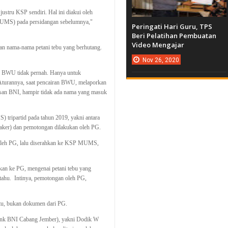
stru KSP sendiri. Hal ini diakui oleh
MS) pada persidangan sebelumnya,"
Peringati Hari Guru, TPS
Beri Pelatihan Pembuatan
Video Mengajar
n nama-nama petani tebu yang berhutang.
Nov
26,
2020
 BWU tidak pernah. Hanya untuk
Aturannya, saat pencairan BWU, melaporkan
an BNI, hampir tidak ada nama yang masuk
tripartid pada tahun 2019, yakni antara
ker) dan pemotongan dilakukan oleh PG.
 oleh PG, lalu diserahkan ke KSP MUMS,
an ke PG, mengenai petani tebu yang
 tahu. Intinya, pemotongan oleh PG,
tu, bukan dokumen dari PG.
ank BNI Cabang Jember), yakni Dodik W