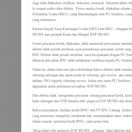
Juga tidak dilakukan verifikasi dokumen, termasuk dokumen lahan cal
ke tempat usaha calon debitur. Proses analisa kredit dilakukan sebat
Kebutuhan Usaha (RKU) yang ditandatangani oleh PG Semboro, yang 
yang sebenarnya.
Karena banyak Surat Keterangan Usaha (SKU) dan RKU , sebagian bes
MUMS atas perintah Ketua dan Manajer KSP MUMS.
Untuk pencairan kredit, dilakukan tidak memenuhi persyaratan minimal 
debitur tidak pernah membuat surat permohonan pencairan kredit yang 
BNI. Debitur tidak pernah membuat surat kesepakatan dengan PG Se
dibiayai) dan pihak BNI tidak melakukan verifikasi kepada PG Sembor
Selain itu, dalam dakwaan jaksa disebutkan bahwa debitur tidak memb
rekening tabungan atas nama petani ke rekening giro escrow atas na
adalam PKS tripartit, rekening escrow bukan atas nama PG Sembo
digunakan untuk pelunasan kewajiban KSP MUMS.
Dan debitur tidak mengetahui pencairan tentang pencairan kredit, karen
buku tabungan dan ATM diminta oleh pegawai KSP MUMS dan disi
Bahwa penyaluran fasilitas kredit BWU oleh PT BNI Cabang Jember t
yang menerima, mengelola, menikmati dan memanfaatkan dana realisa
dalam sasaran penerima kredit BWU, yaitu petani tebu.
AKan tetapi oleh pengurus KSP MUMS , sebagian dana dikelola ol