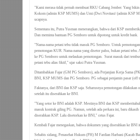
"Kami merasa tidak pernah membuat RKU Cabang Jember. Yang bikin ju
Kokom (
admin
KSP MUMS) dan Umi (Dwi Novitasi/ (admin KSP MU
ucapnya.
Sementara itu, Putra Yusman menerangkan, bahwa dari KSP memberika
Dan meminta bantuan PG Semboro untuk dipotong untuk kredit bank.
"Nama-nama petani tebu tidak masuk PG Semboro. Untuk pemotongan
pemotongan KUR. Nama-nama yang disetor palsu, bukan petani tebu. 
ke PG Semboro untuk melaukan pemotongan. Surat masuk dari tembus
petani tebu alias fiktif," ujar saksi Putra Yusman.
Ditambahkan Fajar (GM PG Semboro), ada Perjanjian Kerja Sama (PKS) 
BNI, KSP MUMS dan PG Semboro. PG sebagai penjamin pasar (off ta
Faktanya, dari BNI dan KSP saja. Seharusnya pemotongan dilakukan
setelah itu diserahkan ke BNI.
"Yang setor ke BNI adalah KSP. Mestinya BNI dan KSP memberitahuk
masuk kontrak giling PG. Namun, setelah ada perkara ini, baru dikasih
diserahkan KSP. Lalu disetorkan ke BNI," cetus Fajar.
Kembali Fajar menegaskan, bahwa dokumen yang diserahkan ke BNI i
Sehabis sidang, Penasehat Hukum (PH)
M Fardian Harbani (Kacab B