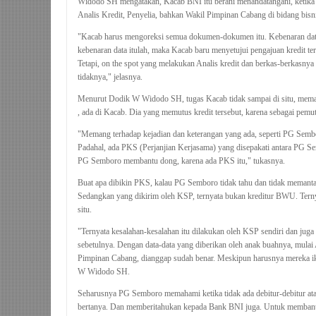
Widodo SH mengatakan, Kacab BNI itu berani menandatangani, ketika
Analis Kredit, Penyelia, bahkan Wakil Pimpinan Cabang di bidang bisn
"Kacab harus mengoreksi semua dokumen-dokumen itu. Kebenaran data-d
kebenaran data itulah, maka Kacab baru menyetujui pengajuan kredit ter
Tetapi, on the spot yang melakukan Analis kredit dan berkas-berkasnya d
tidaknya," jelasnya.
Menurut Dodik W Widodo SH, tugas Kacab tidak sampai di situ, memang
, ada di Kacab. Dia yang memutus kredit tersebut, karena sebagai pem
"Memang terhadap kejadian dan keterangan yang ada, seperti PG Semb
Padahal, ada PKS (Perjanjian Kerjasama) yang disepakati antara P
PG Semboro membantu dong, karena ada PKS itu," tukasnya.
Buat apa dibikin PKS, kalau PG Semboro tidak tahu dan tidak memanta
Sedangkan yang dikirim oleh KSP, ternyata bukan kreditur BWU. Ternya
situ.
"Ternyata kesalahan-kesalahan itu dilakukan oleh KSP sendiri dan juga
sebetulnya. Dengan data-data yang diberikan oleh anak buahnya, mulai 
Pimpinan Cabang, dianggap sudah benar. Meskipun harusnya mereka ik
W Widodo SH.
Seharusnya PG Semboro memahami ketika tidak ada debitur-debitur ata
bertanya. Dan memberitahukan kepada Bank BNI juga. Untuk memba