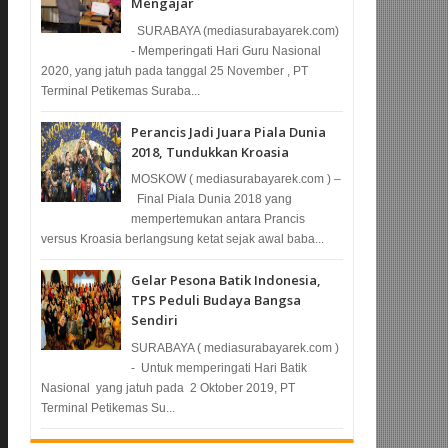
Mengajar
SURABAYA (mediasurabayarek.com)
- Memperingati Hari Guru Nasional
2020, yang jatuh pada tanggal 25 November , PT
Terminal Petikemas Suraba...
Perancis Jadi Juara Piala Dunia
2018, Tundukkan Kroasia
MOSKOW ( mediasurabayarek.com ) –
Final Piala Dunia 2018 yang
mempertemukan antara Prancis
versus Kroasia berlangsung ketat sejak awal baba...
Gelar Pesona Batik Indonesia,
TPS Peduli Budaya Bangsa
Sendiri
SURABAYA ( mediasurabayarek.com )
- Untuk memperingati Hari Batik
Nasional yang jatuh pada 2 Oktober 2019, PT
Terminal Petikemas Su...