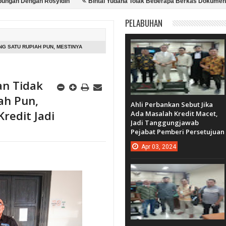
engan Rosyidin
Bintal Yudana Tolak Beberapa Berkas Dokumen, Diduga 
H Sebut Pengadaan Lampu Hias Adalah Perkara Keperdataan (Wanprestasi), Bu
PELABUHAN
NG SATU RUPIAH PUN, MESTINYA
an Tidak
ah Pun,
Ahli Perbankan Sebut Jika
redit Jadi
Ada Masalah Kredit Macet,
Jadi Tanggungjawab
Pejabat Pemberi Persetujuan
Apr
03,
2024